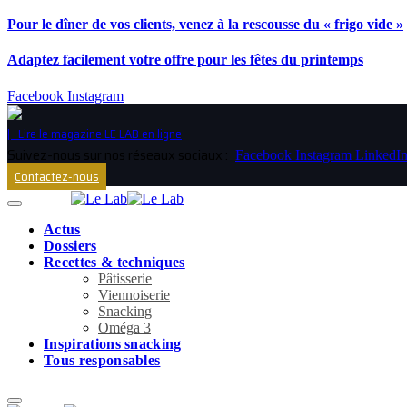
Pour le dîner de vos clients, venez à la rescousse du « frigo vide »
Adaptez facilement votre offre pour les fêtes du printemps
Facebook
Instagram
| Lire le magazine LE LAB en ligne
Facebook
Instagram
LinkedI
Contactez-nous
Actus
Dossiers
Recettes & techniques
Pâtisserie
Viennoiserie
Snacking
Oméga 3
Inspirations snacking
Tous responsables